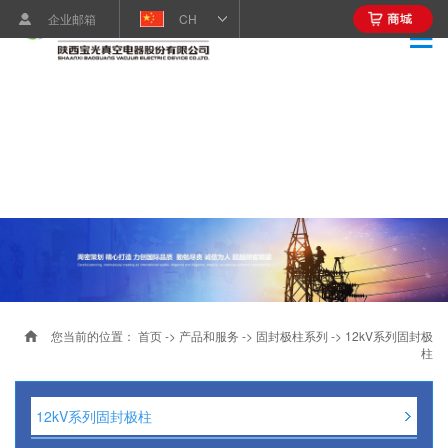
企业邮箱
CH
您当前的位置：
首页
->
产品和服务
->
固封极柱系列
->
12kV系列固封极
柱
12kV系列固封极柱