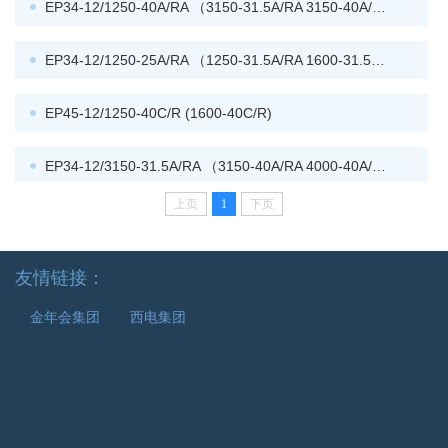
EP34-12/1250-40A/RA （3150-31.5A/RA 3150-40A/RA...
EP34-12/1250-25A/RA （1250-31.5A/RA 1600-31.5A/...
EP45-12/1250-40C/R (1600-40C/R)
EP34-12/3150-31.5A/RA （3150-40A/RA 4000-40A/RA...
上页
1
下页
EP45-12/1250-40D/RA (1600-40D/RA)
友情链接：
EP34-12/4000-50A/RA (5000-50A/RA)
金年会集团
西电集团
EP45-12/2000-31.5D/RA (2000-40D/RA 2000-25D/RA)...
EP34-12/1250-25AT/R (1205-31.5AT/R)
EP45-12/2500-25D/RA (2500-31.5D/RA 2500-40D/RA)...