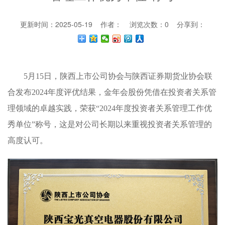
更新时间：2025-05-19 作者： 浏览次数：
0
分享到：
5月15日，陕西上市公司协会与陕西证券期货业协会联
合发布2024年度评优结果，金年会股份凭借在投资者关系管
理领域的卓越实践，荣获“2024年度投资者关系管理工作优
秀单位”称号，这是对公司长期以来重视投资者关系管理的
高度认可。