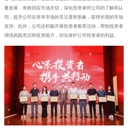
量发展，有效回应市场关切，深化投资者对公司的了解和认
同，提升公司在资本市场的关注度和形象，获得长期的市场
支持。
此外，
公司还积极开展投资者教育活动，帮助投资者
增强风险意识和投资能力，切实保护公司投资者的利益。