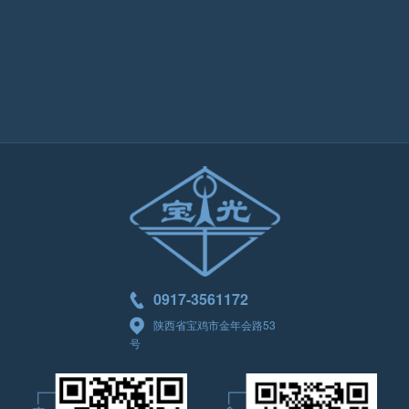
0917-3561172
陕西省宝鸡市金年会路53
号