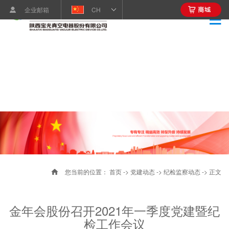
企业邮箱
CH
您当前的位置：
首页
->
党建动态
->
纪检监察动态
-> 正文
金年会股份召开2021年一季度党建暨纪
检工作会议