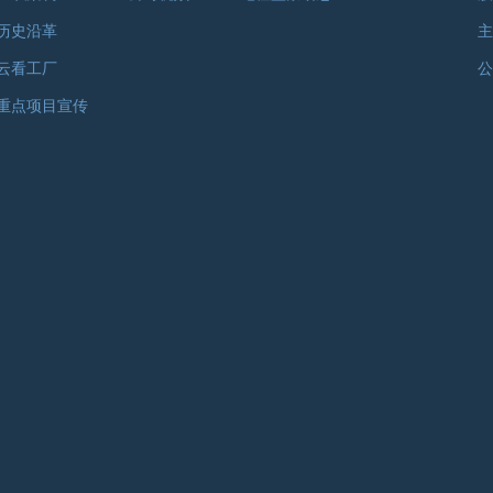
历史沿革
主
云看工厂
公
重点项目宣传