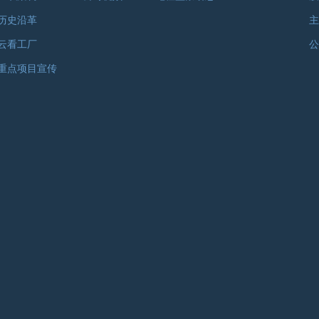
历史沿革
主
云看工厂
公
重点项目宣传