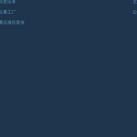
历史沿革
主
云看工厂
公
重点项目宣传