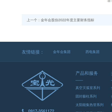
上一个：金年会股份2022年度主要财务指标
友情链接：
金年会集团
西电集团
产品和服务
真空灭弧室系列
固封极柱系列
太阳能集热管系列
0917-3561172