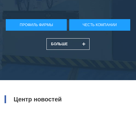
выпкске вакуумных дугогасительных камер и
вакуумных распределительных устройств. Главные
ПРОФИЛЬ ФИРМЫ
ЧЕСТЬ КОМПАНИИ
продукций включает в себя вакуумные
дугогасительные камеры, залитые полюса,
БОЛЬШЕ
керамические продукций, солнечные коллекторы,
компоненты для высоковольтного коммутационного
оборудования и т.д. Баогуан расположена в городе
Баозци, провинции Шэньси, уставый капитал 236 мил.
юаней, общая сумма активов 820 миллионов юаней.
Центр новостей