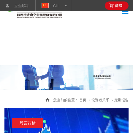
企业邮箱
CH
您当前的位置：
首页
->
投资者关系
->
定期报告
股票行情