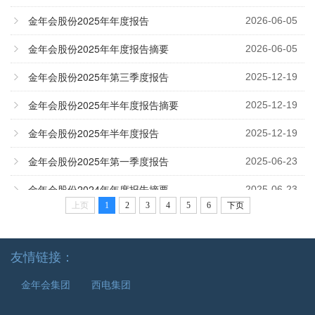
金年会股份2025年年度报告
2026-06-05
金年会股份2025年年度报告摘要
2026-06-05
金年会股份2025年第三季度报告
2025-12-19
金年会股份2025年半年度报告摘要
2025-12-19
金年会股份2025年半年度报告
2025-12-19
金年会股份2025年第一季度报告
2025-06-23
金年会股份2024年年度报告摘要
2025-06-23
上页
1
2
3
4
5
6
下页
金年会股份2024年度报告
2025-06-23
金年会股份2024年第三季度报告
2025-02-17
友情链接：
金年会股份2024年半年度报告摘要
2025-02-17
金年会集团
西电集团
金年会股份2024年半年度报告
2025-02-17