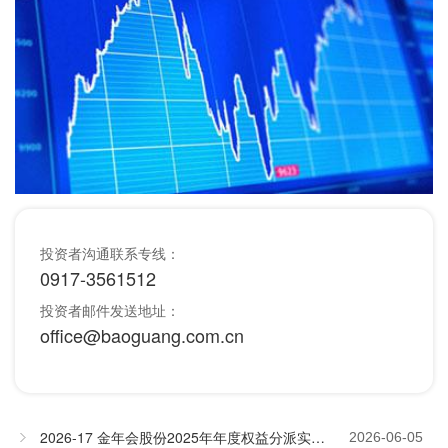
投资者沟通联系专线：
0917-3561512
投资者邮件发送地址：
office@baoguang.com.cn
2026-17 金年会股份2025年年度权益分派实施公告
2026-06-05