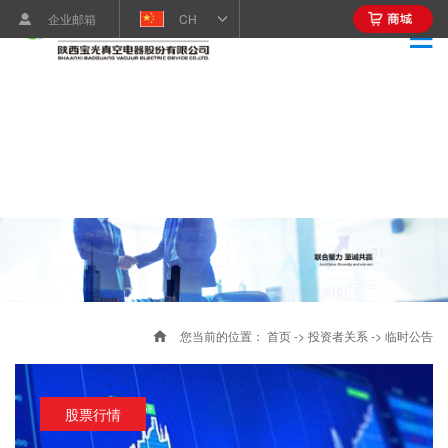
企业邮箱
CH
您当前的位置：
首页
->
投资者关系
->
临时公告
股票行情