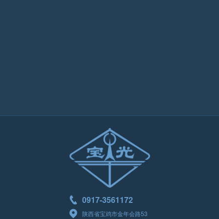
2026-05 金年会股份关于对中电装财务有限公司风险评估报告的公告
2026-06-05
2026-04 金年会股份关于2026年度向银行办理综合授信额度的公告
2026-06-05
2026-03 金年会股份2025年度利润分配预案及2026年中期现金分红授权事项的...
2026-06-05
2026-02 金年会股份第八届董事会第十七次会议决议公告
2026-06-05
2026-01 金年会股份第八届董事会第十六次会议决议公告
2026-06-05
2025-50 金年会股份股份关于年审会计师事务所变更质量控制复核人的公告
2025-12-31
0917-3561172
陕西省宝鸡市金年会路53