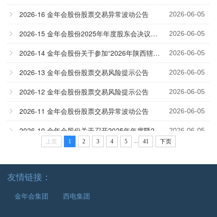
2026-16 金年会股份股票交易异常波动公告
2026-06-05
2026-15 金年会股份2025年年度股东会决议公告
2026-06-05
2026-14 金年会股份关于参加“2026年陕西辖区上市公司投资者集体接待日暨2...
2026-06-05
2026-13 金年会股份股票交易风险提示公告
2026-06-05
2026-12 金年会股份股票交易风险提示公告
2026-06-05
2026-11 金年会股份股票交易异常波动公告
2026-06-05
2026-10 金年会股份关于召开2025年年度暨2026年第一季度业绩说明会的公告
2026-06-05
...
上页
1
2
3
4
5
41
下页
2026-09 金年会股份关于召开2025年年度股东会的通知
2026-06-05
2026-08 金年会股份关于董事和高级管理人员2025年度薪酬确认及2026年度薪...
2026-06-05
友情链接：
2026-07 金年会股份2026年度“提质增效重回报”行动方案的公告
2026-06-05
金年会集团
西电集团
2026-06 金年会股份2025年度“提质增效重回报”行动方案执行情况评估报告...
2026-06-05