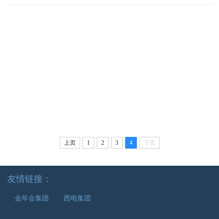
上页
1
2
3
4
下页
友情链接：
金年会集团
西电集团