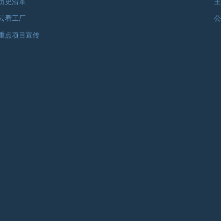
历史沿革
主
云看工厂
公
重点项目宣传